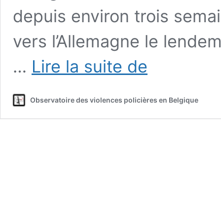
depuis environ trois semai
vers l’Allemagne le lendem
A.,
…
Lire la suite de
détenu
en
centre
Observatoire des violences policières en Belgique
fermé,
25.12.2023.
Suicidé
?
–
Merksplas