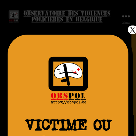
Menu
AGRESSION
Dieumerci Kanda,
07.02.2015. Pendu
– Anderlecht
VICTIME OU