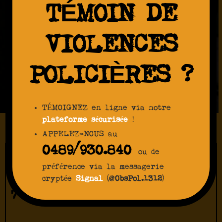
TÉMOIN DE
VIOLENCES
POLICIÈRES ?
TÉMOIGNEZ en ligne via notre
plateforme sécurisée
!
APPELEZ-NOUS au
0489/930.840
ou de
DÉCÉDÉ
préférence via la messagerie
cryptée
Signal
(@
ObsPol.1312
)
7 février 2015 – Anderlecht