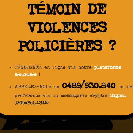
TÉMOIN DE
VIOLENCES
POLICIÈRES ?
TÉMOIGNEZ en ligne via notre
plateforme
sécurisée
!
0489/930.840
APPELEZ-NOUS au
ou de
préférence via la messagerie cryptée
Signal
(@
ObsPol.1312
)