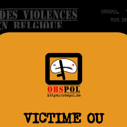
OBSPOL
VOS D
AGRESSION
.10.2011.Tabassé – Za
VICTIME OU