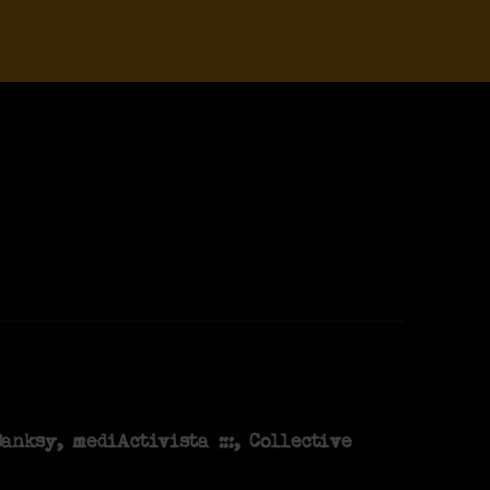
Banksy
,
mediActivista :::
,
Collective