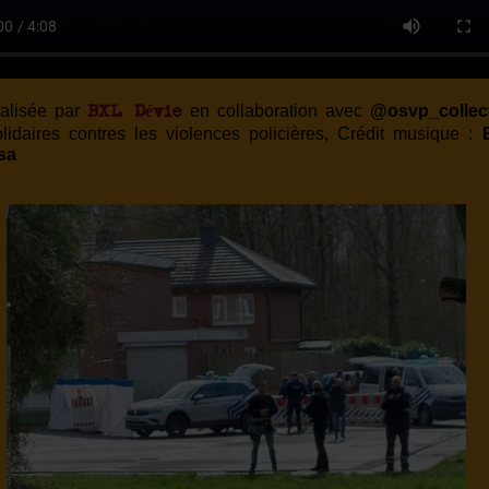
éalisée par
en collaboration avec
@osvp_collect
BXL Dévie
olidaires contres les violences policières, Crédit musique :
isa