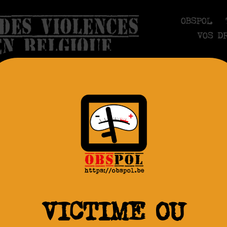
OBSPOL
VOS D
AGRESSION
i, 23.03.2023. Flingu
VICTIME OU