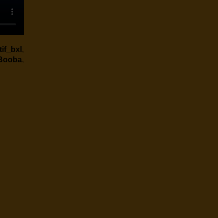
if_bxl
,
Booba
,