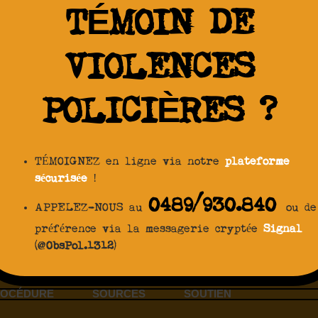
TÉMOIN DE
VIOLENCES
POLICIÈRES ?
TÉMOIGNEZ en ligne via notre
plateforme
sécurisée
!
0489/930.840
APPELEZ-NOUS au
ou de
préférence via la messagerie cryptée
Signal
(@
ObsPol.1312
)
ROCÉDURE
SOURCES
SOUTIEN