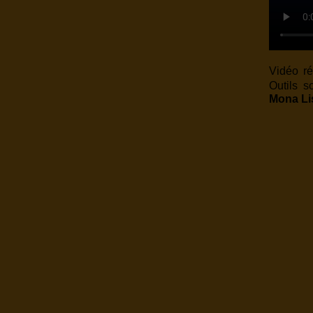
Vidéo r
Outils s
Mona L