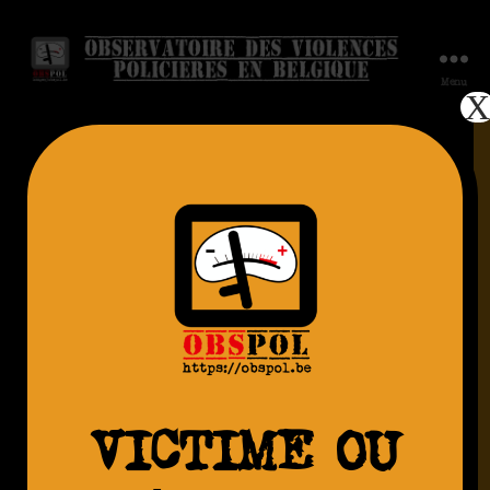
Menu
AGRESSION
R., 24.01.2021.
Contrôlé –
Bruxelles
VICTIME OU