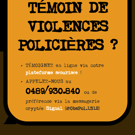
TÉMOIN DE
VIOLENCES
POLICIÈRES ?
TÉMOIGNEZ en ligne via notre
plateforme sécurisée
!
APPELEZ-NOUS au
0489/930.840
ou de
préférence via la messagerie
cryptée
Signal
(@
ObsPol.1312
)