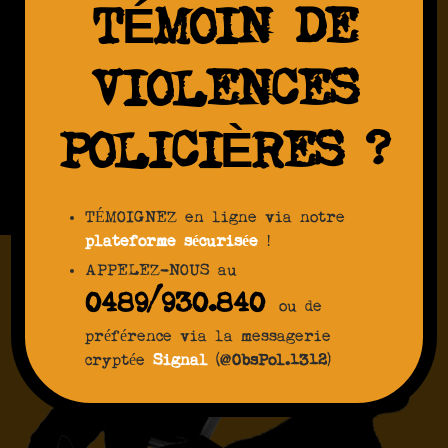
TÉMOIN DE
VIOLENCES
POLICIÈRES ?
TÉMOIGNEZ en ligne via notre
plateforme sécurisée
!
APPELEZ-NOUS au
0489/930.840
ou de
préférence via la messagerie
cryptée
Signal
(@
ObsPol.1312
)