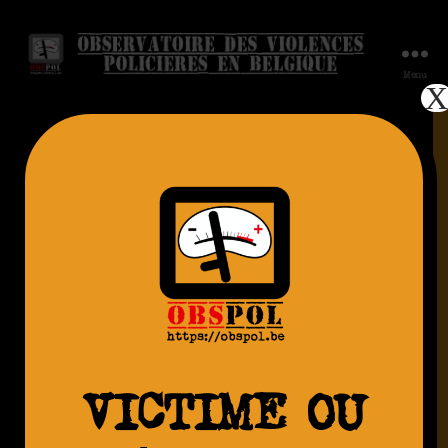
Menu
Un homme
menotté,
17.11.2014 –
Brutalisé – Grez-
Doiceau
VICTIME OU