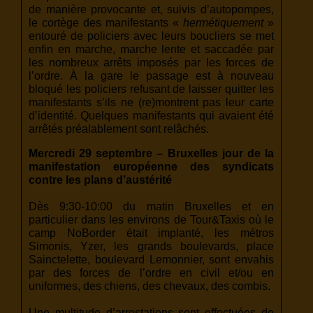
de manière provocante et, suivis d’autopompes,
le cortège des manifestants «
hermétiquement
»
entouré de policiers avec leurs boucliers se met
enfin en marche, marche lente et saccadée par
les nombreux arrêts imposés par les forces de
l’ordre. À la gare le passage est à nouveau
bloqué les policiers refusant de laisser quitter les
manifestants s’ils ne (re)montrent pas leur carte
d’identité. Quelques manifestants qui avaient été
arrêtés préalablement sont relâchés.
Mercredi 29 septembre – Bruxelles jour de la
manifestation européenne des syndicats
contre les plans d’austérité
Dès 9:30-10:00 du matin Bruxelles et en
particulier dans les environs de Tour&Taxis où le
camp NoBorder était implanté, les métros
Simonis, Yzer, les grands boulevards, place
Sainctelette, boulevard Lemonnier, sont envahis
par des forces de l’ordre en civil et/ou en
uniformes, des chiens, des chevaux, des combis.
Une multitude d’arrestations sont effectuées de