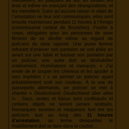
interpellent, en plaquant au sol, en tordant les
bras et même en exerçant des strangulations, et
les menottent. Sans qu’aucune raison ni objet de
l’arrestation ne leur soit communiqués, elles sont
ensuite maintenues pendant 11 heures à l’Amigo
(commissariat central de Bruxelles). Fouille à
corps, obligation pour les personnes de sexe
féminin de se dévêtir même au regard de
policiers du sexe opposé. Une jeune femme
refusant d’enlever son pantalon se voit pliée en
avant sur une table et baisser son pantalon par
un policier, une autre doit se déshabiller
entièrement. Humiliations et menaces, «
J’ai
envie de te couper les cheveux et les ajouter à
mes trophées !
» se permet un policier ayant
préalablement sorti son couteau. À la vue de
passeports allemands, un policier se met à
chanter «
Deutschland, Deutschland über alles
!
« . Sacs, vestes et bijoux sont confisqués et
certains objets ne seront jamais restitués.
Remarques sexistes et moqueries font rire les
policiers tout au long des
11 heures
d’arrestation
, au terme desquelles le
rhabillement doit se faire dans le couloir…