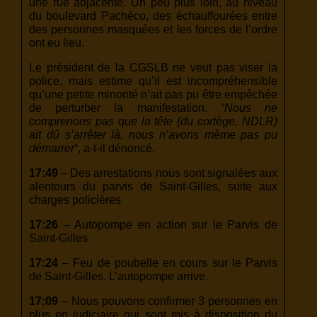
une rue adjacente. Un peu plus loin, au niveau
du boulevard Pachéco, des échauffourées entre
des personnes masquées et les forces de l’ordre
ont eu lieu.
Le président de la CGSLB ne veut pas viser la
police, mais estime qu’il est incompréhensible
qu’une petite minorité n’ait pas pu être empêchée
de perturber la manifestation. “
Nous ne
comprenons pas que la tête (du cortège, NDLR)
ait dû s’arrêter là, nous n’avons même pas pu
démarrer
“, a-t-il dénoncé.
17:49
– Des arrestations nous sont signalées aux
alentours du parvis de Saint-Gilles, suite aux
charges policières
17:26
– Autopompe en action sur le Parvis de
Saint-Gilles
17:24
– Feu de poubelle en cours sur le Parvis
de Saint-Gilles. L’autopompe arrive.
17:09
– Nous pouvons confirmer 3 personnes en
plus en judiciaire qui sont mis à disposition du