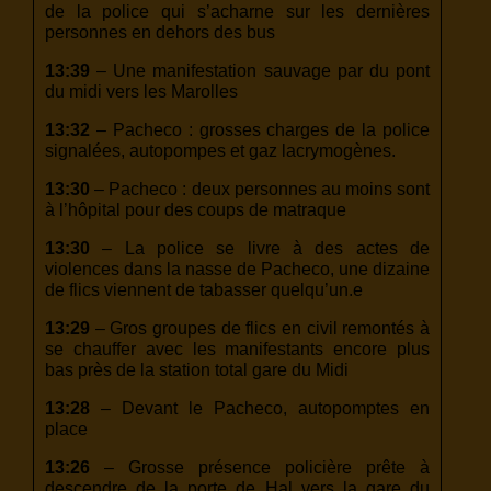
de la police qui s’acharne sur les dernières
personnes en dehors des bus
13:39
– Une manifestation sauvage par du pont
du midi vers les Marolles
13:32
– Pacheco : grosses charges de la police
signalées, autopompes et gaz lacrymogènes.
13:30
– Pacheco : deux personnes au moins sont
à l’hôpital pour des coups de matraque
13:30
– La police se livre à des actes de
violences dans la nasse de Pacheco, une dizaine
de flics viennent de tabasser quelqu’un.e
13:29
– Gros groupes de flics en civil remontés à
se chauffer avec les manifestants encore plus
bas près de la station total gare du Midi
13:28
– Devant le Pacheco, autopomptes en
place
13:26
– Grosse présence policière prête à
descendre de la porte de Hal vers la gare du