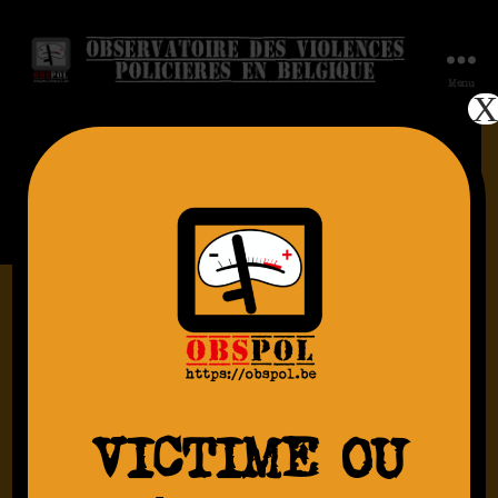
Menu
Étiquette :
Manif
AGRESSION
R., 14.10.2025. Brutalisée – Bruxelles
VICTIME OU