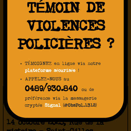
TÉMOIN DE
VIOLENCES
POLICIÈRES ?
TÉMOIGNEZ en ligne via notre
plateforme sécurisée
!
APPELEZ-NOUS au
0489/930.840
ou de
BRUTALISÉE
préférence via la messagerie
cryptée
Signal
(@
ObsPol.1312
)
14 octobre 2025, Rue de la