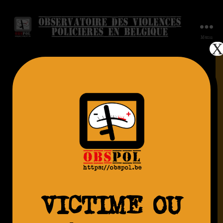
Menu
AGRESSION
Laetitia,
31.05.2025.
Percutée –
Schaerbeek
VICTIME OU