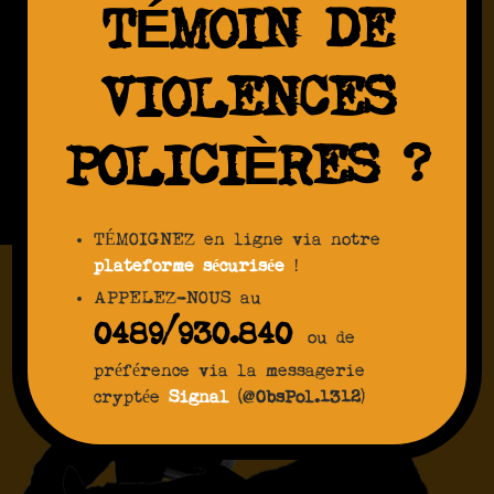
TÉMOIN DE
VIOLENCES
POLICIÈRES ?
TÉMOIGNEZ en ligne via notre
plateforme sécurisée
!
APPELEZ-NOUS au
0489/930.840
ou de
préférence via la messagerie
cryptée
Signal
(@
ObsPol.1312
)