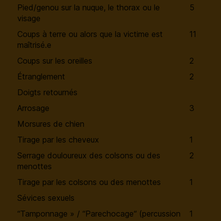
Pied/genou sur la nuque, le thorax ou le
5
visage
Coups à terre ou alors que la victime est
11
maîtrisé.e
Coups sur les oreilles
2
Étranglement
2
Doigts retournés
Arrosage
3
Morsures de chien
Tirage par les cheveux
1
Serrage douloureux des colsons ou des
2
menottes
Tirage par les colsons ou des menottes
1
Sévices sexuels
“Tamponnage » / “Parechocage“ (percussion
1