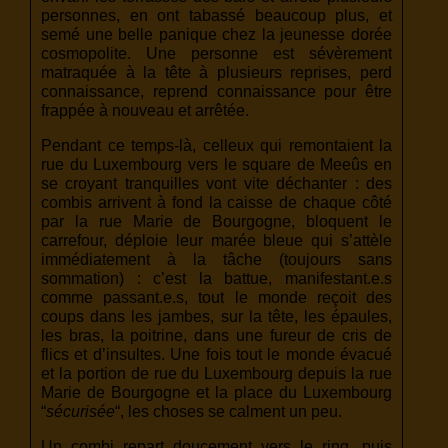
personnes, en ont tabassé beaucoup plus, et
semé une belle panique chez la jeunesse dorée
cosmopolite. Une personne est sévèrement
matraquée à la tête à plusieurs reprises, perd
connaissance, reprend connaissance pour être
frappée à nouveau et arrêtée.
Pendant ce temps-là, celleux qui remontaient la
rue du Luxembourg vers le square de Meeûs en
se croyant tranquilles vont vite déchanter : des
combis arrivent à fond la caisse de chaque côté
par la rue Marie de Bourgogne, bloquent le
carrefour, déploie leur marée bleue qui s’attèle
immédiatement à la tâche (toujours sans
sommation) : c’est la battue, manifestant.e.s
comme passant.e.s, tout le monde reçoit des
coups dans les jambes, sur la tête, les épaules,
les bras, la poitrine, dans une fureur de cris de
flics et d’insultes. Une fois tout le monde évacué
et la portion de rue du Luxembourg depuis la rue
Marie de Bourgogne et la place du Luxembourg
“
sécurisée
“, les choses se calment un peu.
Un combi repart doucement vers le ring, puis