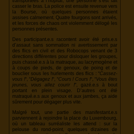
transportées à l’hôpital, une personne s’est fait
casser le bras. La police est ensuite revenue vers
la Bourse, où quelques personnes étaient
assises calmement. Quatre fourgons sont arrivés,
et les forces de chaos ont violemment délogé les
personnes présentes.
Des participant.e.s racontent avoir été pris.e.s
d’assaut sans sommation ni avertissement par
des flics en civil et des Robocops venant de 3
directions différentes pour disloquer les groupes,
puis chassé.e.s à la matraque, au lacrymogène et
à coups de pieds, de genoux, de poing et de
bouclier sous les hurlements des flics : “
Cassez-
vous !
“, “
Dégagez !
“, “
Cours ! Cours !
“, “
Vous êtes
jeunes, vous allez courir !
“, gazé.e.s à bout
portant en plein visage. D’autres ont été
matraqué.e.s aux genoux et aux jambes, ça aide
sûrement pour dégager plus vite.
Malgré tout, une partie des manifestant.e.s
parviennent à rejoindre la place du Luxembourg,
où un tableau surréaliste les attend : sur la
pelouse du rond-point, quelques dizaines de