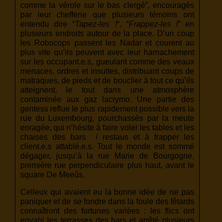
comme la vérole sur le bas clergé”, encouragés
par leur chefferie que plusieurs témoins ont
entendu dire “
Tapez-les !
“, “
Frappez-les !
” en
plusieurs endroits autour de la place. D’un coup
les Robocops passent les Nadar et courent au
plus vite qu’ils peuvent avec leur harnachement
sur les occupant.e.s, gueulant comme des veaux
menaces, ordres et insultes, distribuant coups de
matraques, de pieds et de bouclier à tout ce qu’ils
atteignent, le tout dans une atmosphère
contaminée aux gaz lacrymo. Une partie des
gentess reflue le plus rapidement possible vers la
rue du Luxembourg, pourchassés par la meute
enragée, qui n’hésite à faire voler les tables et les
chaises des bars / restaus et à frapper les
client.e.s attablé.e.s. Tout le monde est sommé
dégager, jusqu’à la rue Marie de Bourgogne,
première rue perpendiculaire plus haut, avant le
square De Meeûs.
Celleux qui avaient eu la bonne idée de ne pas
paniquer et de se fondre dans la foule des fêtards
connaîtront des fortunes variées : les flics ont
envahi les terrasses des bars et arrêté plusieurs