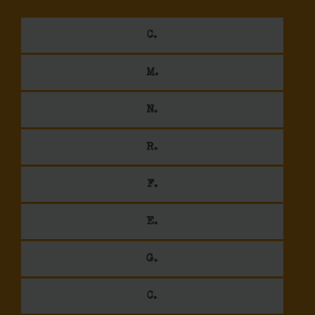
C.
M.
N.
R.
F.
E.
G.
C.