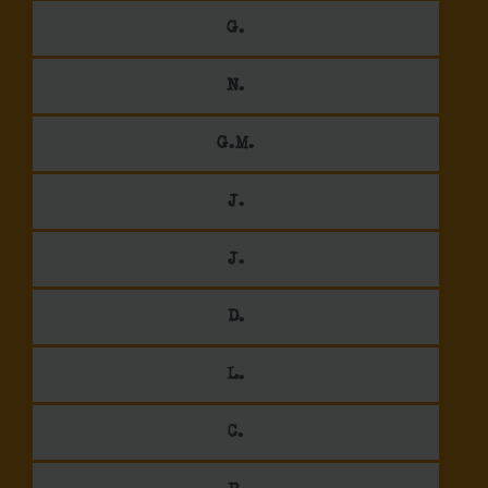
G.
N.
G.M.
J.
J.
D.
L.
C.