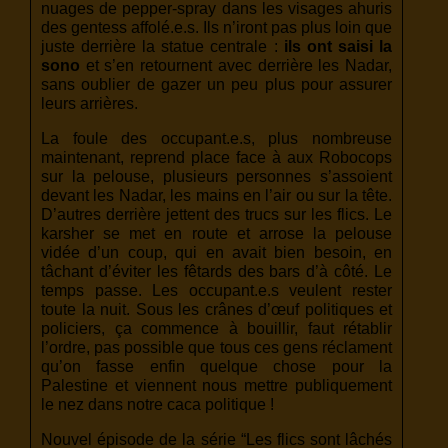
nuages de pepper-spray dans les visages ahuris
des gentess affolé.e.s. Ils n’iront pas plus loin que
juste derrière la statue centrale :
ils ont saisi la
sono
et s’en retournent avec derrière les Nadar,
sans oublier de gazer un peu plus pour assurer
leurs arrières.
La foule des occupant.e.s, plus nombreuse
maintenant, reprend place face à aux Robocops
sur la pelouse, plusieurs personnes s’assoient
devant les Nadar, les mains en l’air ou sur la tête.
D’autres derrière jettent des trucs sur les flics. Le
karsher se met en route et arrose la pelouse
vidée d’un coup, qui en avait bien besoin, en
tâchant d’éviter les fêtards des bars d’à côté. Le
temps passe. Les occupant.e.s veulent rester
toute la nuit. Sous les crânes d’œuf politiques et
policiers, ça commence à bouillir, faut rétablir
l’ordre, pas possible que tous ces gens réclament
qu’on fasse enfin quelque chose pour la
Palestine et viennent nous mettre publiquement
le nez dans notre caca politique !
Nouvel épisode de la série “Les flics sont lâchés