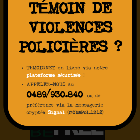
TÉMOIN DE
VIOLENCES
POLICIÈRES ?
TÉMOIGNEZ en ligne via notre
plateforme sécurisée
!
APPELEZ-NOUS au
0489/930.840
ou de
préférence via la messagerie
cryptée
Signal
(@
ObsPol.1312
)