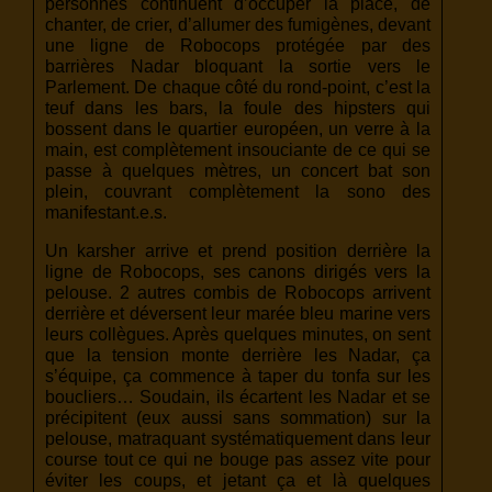
personnes continuent d’occuper la place, de
chanter, de crier, d’allumer des fumigènes, devant
une ligne de Robocops protégée par des
barrières Nadar bloquant la sortie vers le
Parlement. De chaque côté du rond-point, c’est la
teuf dans les bars, la foule des hipsters qui
bossent dans le quartier européen, un verre à la
main, est complètement insouciante de ce qui se
passe à quelques mètres, un concert bat son
plein, couvrant complètement la sono des
manifestant.e.s.
Un karsher arrive et prend position derrière la
ligne de Robocops, ses canons dirigés vers la
pelouse. 2 autres combis de Robocops arrivent
derrière et déversent leur marée bleu marine vers
leurs collègues. Après quelques minutes, on sent
que la tension monte derrière les Nadar, ça
s’équipe, ça commence à taper du tonfa sur les
boucliers… Soudain, ils écartent les Nadar et se
précipitent (eux aussi sans sommation) sur la
pelouse, matraquant systématiquement dans leur
course tout ce qui ne bouge pas assez vite pour
éviter les coups, et jetant ça et là quelques